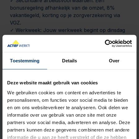
✓ Secundaire arbeidsvoorwaarden: Een
bonusregeling afhankelijk van de omzet, 8%
vakantiegeld, korting op je zorgverzekering via
VGZ.
✓ Werkweek: Jouw werkweek begint op dinsdag
en eindigt op zaterdag.
✓ Uren: 32 tot 40 uur per week.
✓ Verlof: 25 vakantiedagen en 12 ADV.
✓ Reiskostenvergoeding: €0.23 per kilometer.
Toestemming
Details
Over
✓ Je werkt van dinsdag tot en met zaterdag, dus
geen zondagen. En maar 1 koopavond op
donderdagavond.
Deze website maakt gebruik van cookies
We gebruiken cookies om content en advertenties te
personaliseren, om functies voor social media te bieden
en om ons websiteverkeer te analyseren. Ook delen we
Wat kun je doen bij Plieger?
informatie over uw gebruik van onze site met onze
partners voor social media, adverteren en analyse. Deze
Bij Plieger kun je diverse functies vervullen,
partners kunnen deze gegevens combineren met andere
variërend van logistiek en distributie tot sales en
informatie die u aan ze heeft verstrekt of die ze hebben