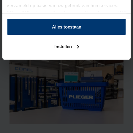
klantenservice. Je kan aan de slag als:
verzameld op basis van uw gebruik van hun services.
Klik op "Alles toestaan" om hiermee akkoord te gaan. Wilt
Verkoopadviseur badkamers
u liever geen cookies, klik dan op "instellen". Op onze
Verkoopmedewerker
privacypagina
kunt u meer lezen over onze cookies.
Alles toestaan
Gastheer/vrouw
Commercieel medewerker binnendienst
Instellen