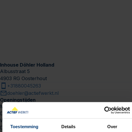
Inhouse Döhler Holland
Albusstraat
5
4903 RG
Oosterhout
+31880045263
doehler@actiefwerkt.nl
Openingstijden
Maandag
09:00 - 17:00
Dinsdag
09:00 - 17:00
Woensdag
09:00 - 17:00
Toestemming
Details
Over
Donderdag
09:00 - 17:00