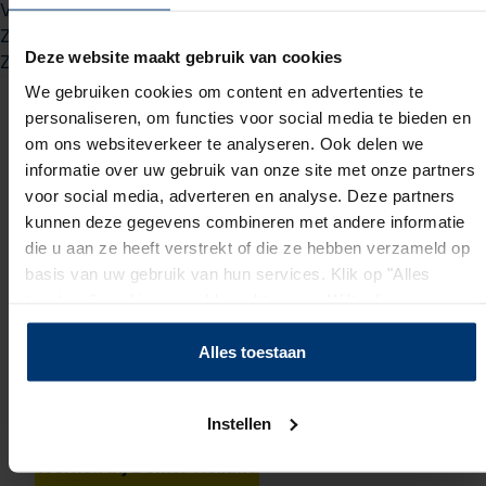
Vrijdag
09:00 - 17:00
Zaterdag
gesloten
Deze website maakt gebruik van cookies
Zondag
gesloten
We gebruiken cookies om content en advertenties te
personaliseren, om functies voor social media te bieden en
Wil je meer weten over
om ons websiteverkeer te analyseren. Ook delen we
informatie over uw gebruik van onze site met onze partners
werken bij Döhler?
voor social media, adverteren en analyse. Deze partners
kunnen deze gegevens combineren met andere informatie
Bij Döhler draait alles om innovatie, kwaliteit en
die u aan ze heeft verstrekt of die ze hebben verzameld op
teamwork. Samen zorgen we voor smaakvolle
basis van uw gebruik van hun services. Klik op "Alles
oplossingen én fijne werkplekken! Bij Actief Werkt!
toestaan" om hiermee akkoord te gaan. Wilt u liever geen
vind je allerlei leuke vacatures bij Döhler Holland.
cookies, klik dan op "instellen". Op onze
privacypagina
Als operator of productiemedewerker
kunt u meer lezen over onze cookies.
Alles toestaan
bijvoorbeeld, maar ook als laborant. Lees er meer
over via onderstaande knop of bekijk de
Instellen
openstaande vacatures.
Werken bij Döhler Holland