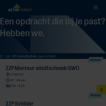
Een opdracht die bij je past?
Hebben we.
Er zijn
61 resultaten
gevonden
Nieuw
ZZP Monteur windtechniek GWO
UTRECHT
40 - 84 uur
€ 20 - € 50
Nieuw
ZZP Schilder