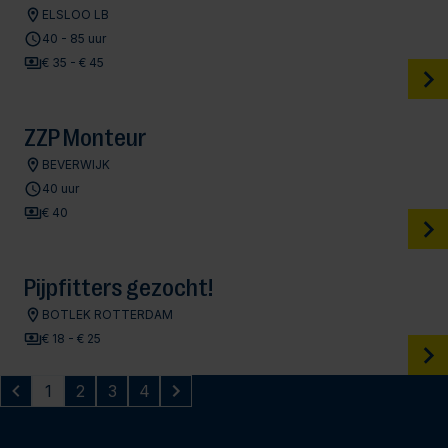
ELSLOO LB
40 - 85 uur
€ 35 - € 45
ZZP Monteur
BEVERWIJK
40 uur
€ 40
Pijpfitters gezocht!
BOTLEK ROTTERDAM
€ 18 - € 25
1
2
3
4