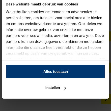
Deze website maakt gebruik van cookies
Offshore Instrumentatiefitter (I-fitter) -
We gebruiken cookies om content en advertenties te
ZZP
personaliseren, om functies voor social media te bieden
Den Helder
en om ons websiteverkeer te analyseren. Ook delen we
40 - 84 uur
informatie over uw gebruik van onze site met onze
€ 18 - € 25
partners voor social media, adverteren en analyse. Deze
partners kunnen deze gegevens combineren met andere
informatie die u aan ze heeft verstrekt of die ze hebben
Schilder ZZP
verzameld op basis van uw gebruik van hun services.
NOORDWOLDE
Klik op "Alles toestaan" om hiermee akkoord te gaan. Wilt
€ 37,50 - € 45
u liever geen cookies, klik dan op "instellen". Op onze
privacypagina
kunt u meer lezen over onze cookies.
Alles toestaan
Schilder ZZP
Instellen
MAKKUM
€ 37,50 - € 42,50