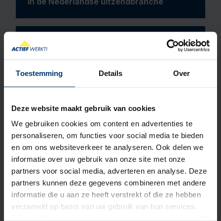
in de Nederlandse uitzendbranche
6.000 flexkrachten
Toestemming
Details
Over
dagelijks actief aan het werk
Deze website maakt gebruik van cookies
We gebruiken cookies om content en advertenties te
PSO 3
personaliseren, om functies voor social media te bieden
en om ons websiteverkeer te analyseren. Ook delen we
behaald
informatie over uw gebruik van onze site met onze
partners voor social media, adverteren en analyse. Deze
... de hoogste trede van de
partners kunnen deze gegevens combineren met andere
Prestatieladder Socialer Ondernemen
informatie die u aan ze heeft verstrekt of die ze hebben
(PSO)
verzameld op basis van uw gebruik van hun services.
Klik op "Alles toestaan" om hiermee akkoord te gaan. Wilt