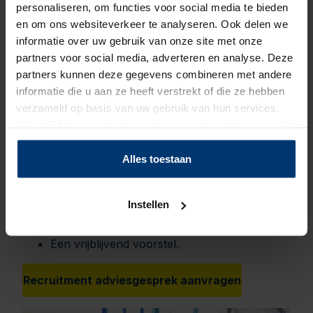
personaliseren, om functies voor social media te bieden
en om ons websiteverkeer te analyseren. Ook delen we
We komen bij je langs om ons advies aan je
informatie over uw gebruik van onze site met onze
te presenteren.
partners voor social media, adverteren en analyse. Deze
partners kunnen deze gegevens combineren met andere
informatie die u aan ze heeft verstrekt of die ze hebben
verzameld op basis van uw gebruik van hun services.
Dit kan je verwachten
Klik op "Alles toestaan" om hiermee akkoord te gaan. Wilt
u liever geen cookies, klik dan op "instellen". Op onze
privacypagina
kunt u meer lezen over onze cookies.
Alles toestaan
Een helder verhaal op basis van jouw
uitdagingen.
Een arbeidsmarktanalyse specifiek voor jouw
Instellen
doelgroep.
Een advies op maat.
Een vrijblijvend voorstel.
Recruitment adviesgesprek aanvragen