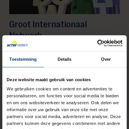
Groot Internationaal
Netwerk
Actief Werkt! heeft ruim 25 jaar ervaring in de
uitzendbranche. We zijn onderdeel van de Actief
Toestemming
Details
Over
Group, een internationaal opererende
onderneming en een van de snelst groeiende
uitzendbureaus. De Actief Group heeft een
Deze website maakt gebruik van cookies
uitgebreid netwerk van vestigingen in Nederland,
We gebruiken cookies om content en advertenties te
België, Duitsland, Denemarken en Oostenrijk. Lees
personaliseren, om functies voor social media te bieden
hier meer over ons.
en om ons websiteverkeer te analyseren. Ook delen we
Lees meer
informatie over uw gebruik van onze site met onze
partners voor social media, adverteren en analyse. Deze
partners kunnen deze gegevens combineren met andere