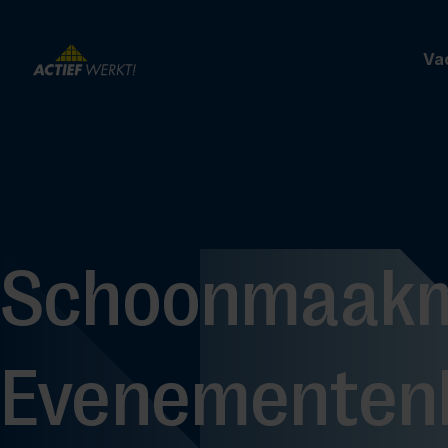
Va
Schoonmaak
Evenementen