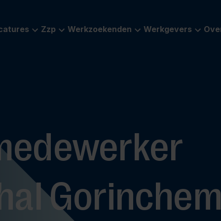
catures
Zzp
Werkzoekenden
Werkgevers
Ove
medewerker
hal Gorinche