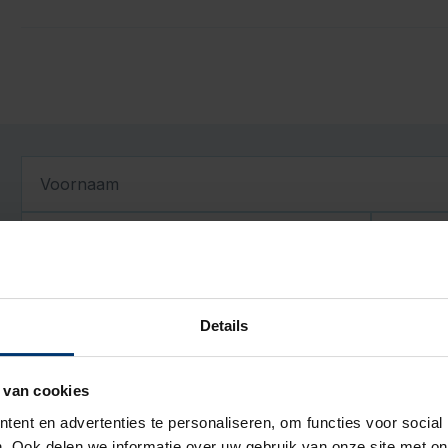
Voornaam
Tussenvoegsel
Achter
Adresgegevens
Land
Details
Postcode
Huisnr.
 van cookies
Geboortedatum
ent en advertenties te personaliseren, om functies voor social
. Ook delen we informatie over uw gebruik van onze site met on