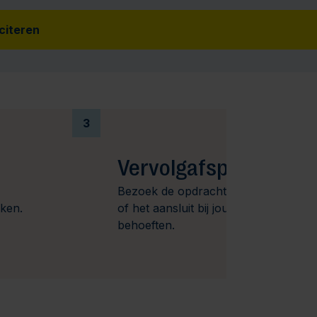
iciteren
3
Vervolgafspraak
Bezoek de opdrachtgever om te kijk
aken.
of het aansluit bij jouw wensen en
behoeften.