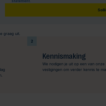
statement
.
Soll
e graag uit.
2
Kennismaking
We nodigen je uit op een van onze
dag
vestigingen om verder kennis te m
n.