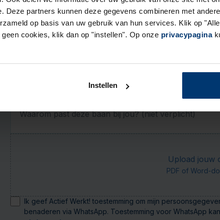
DD
MM
e. Deze partners kunnen deze gegevens combineren met andere i
erzameld op basis van uw gebruik van hun services. Klik op "Al
Contactgegevens
r geen cookies, klik dan op "instellen". Op onze
privacypagina
ku
E-mail
Telefoon
Instellen
Motivatie en cv
Waarom past deze baan bij jou? (niet verplicht)
Upload jouw cv
PDF of Word-do
Ik geef Actief Werkt! toestemming om mijn persoonsgegeven
benaderen via WhatsApp. Toestemming voor WhatsApp kan ik 