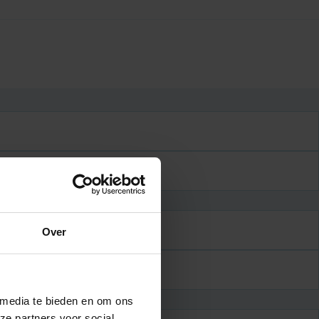
naam
Over
Toev.
 media te bieden en om ons
ze partners voor social