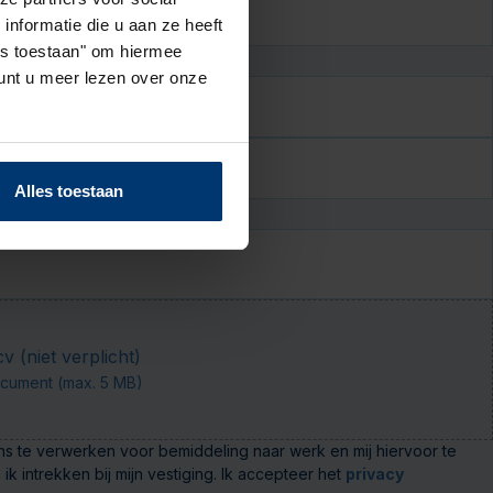
JJJJ
nformatie die u aan ze heeft
les toestaan" om hiermee
nt u meer lezen over onze
Alles toestaan
 (niet verplicht)
cument (max. 5 MB)
s te verwerken voor bemiddeling naar werk en mij hiervoor te
intrekken bij mijn vestiging. Ik accepteer het
privacy