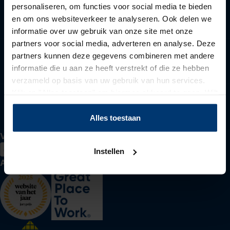
personaliseren, om functies voor social media te bieden
Voor werkzoekenden
en om ons websiteverkeer te analyseren. Ook delen we
informatie over uw gebruik van onze site met onze
partners voor social media, adverteren en analyse. Deze
partners kunnen deze gegevens combineren met andere
Voor werkgevers
informatie die u aan ze heeft verstrekt of die ze hebben
verzameld op basis van uw gebruik van hun services.
Klik op "Alles toestaan" om hiermee akkoord te gaan. Wilt
u liever geen cookies, klik dan op "instellen". Op onze
Over Actief Werkt
privacypagina
kunt u meer lezen over onze cookies.
Alles toestaan
Volg ons
Instellen
Awards