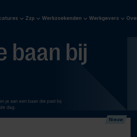
catures
Zzp
Werkzoekenden
Werkgevers
Ove
 baan bij
en je aan een baan die past bij
de dag.
Nieuw