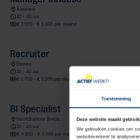
Aalsmeer
32 - 40 uur
€ 3.500 - € 5.000 per maand
Recruiter
Emmen
32 - 40 uur
€ 2.750 - € 3.200 per maand
Toestemming
BI Specialist
Hoofdkantoor Breda
Deze website maakt gebruik
32 - 40 uur
We gebruiken cookies om cont
€ 4.000 - € 5.000 per maand
websiteverkeer te analyseren