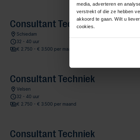
media, adverteren en analys
verstrekt of die ze hebben v
akkoord te gaan. Wilt u lieve
Consultant Techniek
cookies.
Schiedam
32 - 40 uur
€ 2.750 - € 3.500 per maand
Consultant Techniek
Velsen
32 - 40 uur
€ 2.750 - € 3.500 per maand
Consultant Techniek