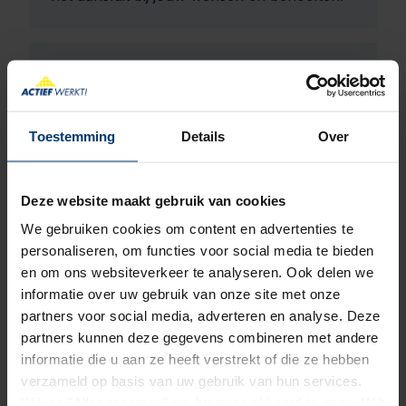
Een match!
Toestemming
Details
Over
Is er van beide kanten een klik, dan
bespreken we graag het contract met je
Deze website maakt gebruik van cookies
door.
We gebruiken cookies om content en advertenties te
personaliseren, om functies voor social media te bieden
en om ons websiteverkeer te analyseren. Ook delen we
informatie over uw gebruik van onze site met onze
partners voor social media, adverteren en analyse. Deze
partners kunnen deze gegevens combineren met andere
informatie die u aan ze heeft verstrekt of die ze hebben
verzameld op basis van uw gebruik van hun services.
Klik op "Alles toestaan" om hiermee akkoord te gaan. Wilt