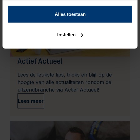
u liever geen cookies, klik dan op "instellen". Op onze
privacypagina
kunt u meer lezen over onze cookies.
Alles toestaan
Instellen
Actief Actueel
Lees de leukste tips, tricks en blijf op de
hoogte van alle actualiteiten rondom de
uitzendbranche via Actief Actueel!
Lees meer