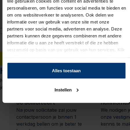
We gebruiken cookies om content en advertenties te
Upload jouw cv (niet verplicht)
personaliseren, om functies voor social media te bieden en
PDF of Word-document (max. 5 MB)
om ons websiteverkeer te analyseren. Ook delen we
informatie over uw gebruik van onze site met onze
partners voor social media, adverteren en analyse. Deze
Ik geef Actief Werkt! toestemming om mijn persoonsgegevens te
partners kunnen deze gegevens combineren met andere
verwerken voor bemiddeling naar werk en mij hiervoor te benaderen
informatie die u aan ze heeft verstrekt of die ze hebben
via WhatsApp. Toestemming voor WhatsApp kan ik intrekken bij mijn
vestiging. Ik accepteer het
privacy statement
.
verzameld op basis van uw gebruik van hun services. Klik
op "Alles toestaan" om hiermee akkoord te gaan. Wilt u
Solliciteren
liever geen cookies, klik dan op "instellen". Op onze
Het sollicitatieproces
privacypagina
kunt u meer lezen over onze cookies.
Alles toestaan
Nieuwsgierig naar wat je kunt verwachten? We leggen het
je graag uit.
Instellen
1
Je solliciteert
Kennismak
Na jouw sollicitatie zal jouw
We nodigen j
contactpersoon je binnen 1
onze vestigi
werkdag bellen om je beter te
kennis te ma