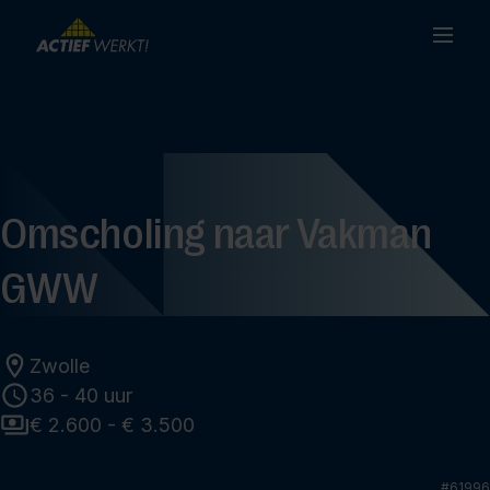
Omscholing naar Vakman
GWW
Zwolle
36 - 40 uur
€ 2.600 - € 3.500
#
61996