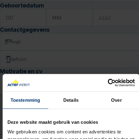
Geboortedatum
DD
MM
JJJJ
Contactgegevens
E-mail
Telefoon
Motivatie en cv
Waarom past deze baan bij jou? (niet verplicht)
Toestemming
Details
Over
Upload jouw cv (niet verplicht)
PDF of Word-document (max. 5 MB)
Deze website maakt gebruik van cookies
We gebruiken cookies om content en advertenties te
Ik geef Actief Werkt! toestemming om mijn persoonsgegevens te