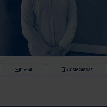
E-mail
+31515745537