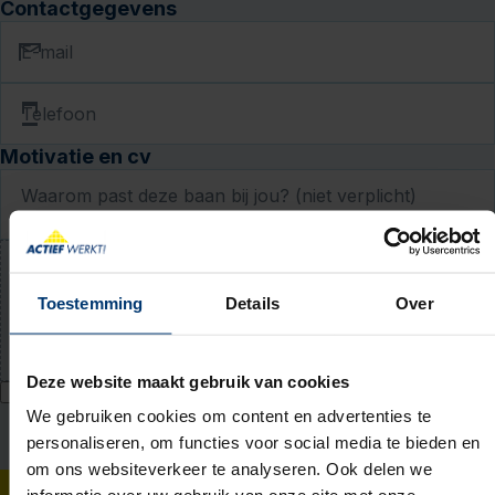
Contactgegevens
E-mail
Telefoon
Motivatie en cv
Waarom past deze baan bij jou? (niet verplicht)
Upload jouw cv (niet verplicht)
Toestemming
Details
Over
PDF of Word-document (max. 5 MB)
Deze website maakt gebruik van cookies
Ik geef Actief Werkt! toestemming om mijn persoonsgegevens te
verwerken voor bemiddeling naar werk en mij hiervoor te benaderen
We gebruiken cookies om content en advertenties te
via WhatsApp. Toestemming voor WhatsApp kan ik intrekken bij mijn
personaliseren, om functies voor social media te bieden en
vestiging. Ik accepteer het
privacy statement
.
om ons websiteverkeer te analyseren. Ook delen we