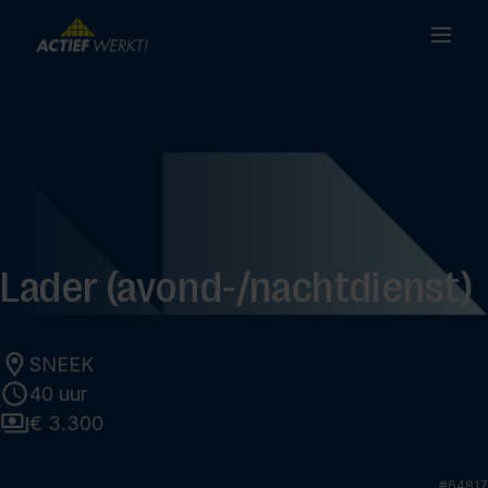
Lader (avond-/nachtdienst)
SNEEK
40 uur
€ 3.300
#
64817