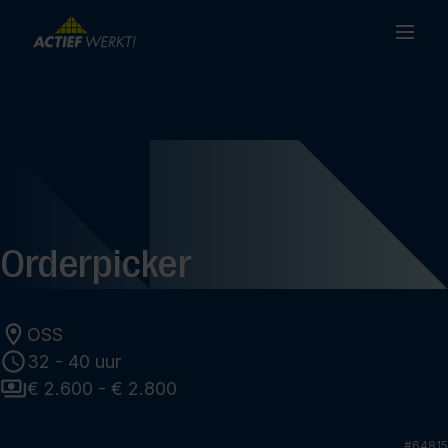
Orderpicker
OSS
32 - 40 uur
€ 2.600 - € 2.800
#
64815