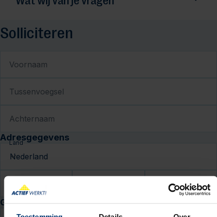
Wat wij van je vragen
Solliciteren
Voornaam
Tussenvoegsel
Achternaam
Adresgegevens
Land
Postcode
Huisnr.
Toev.
Geboortedatum
Toestemming
Details
Over