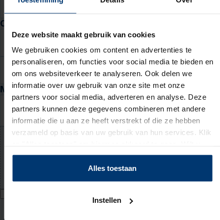
DD
MM
JJJJ
Contactgegevens
Deze website maakt gebruik van cookies
E-mail
We gebruiken cookies om content en advertenties te
personaliseren, om functies voor social media te bieden en
Telefoon
om ons websiteverkeer te analyseren. Ook delen we
informatie over uw gebruik van onze site met onze
Motivatie en cv
partners voor social media, adverteren en analyse. Deze
Waarom past deze baan bij jou? (niet verplicht)
partners kunnen deze gegevens combineren met andere
informatie die u aan ze heeft verstrekt of die ze hebben
verzameld op basis van uw gebruik van hun services. Klik
op "Alles toestaan" om hiermee akkoord te gaan. Wilt u
Upload jouw cv (niet verplicht)
liever geen cookies, klik dan op "instellen". Op onze
PDF of Word-document (max. 5 MB)
privacypagina
kunt u meer lezen over onze cookies.
Alles toestaan
Ik geef Actief Werkt! toestemming om mijn persoonsgegevens te
Instellen
verwerken voor bemiddeling naar werk en mij hiervoor te benaderen
via WhatsApp. Toestemming voor WhatsApp kan ik intrekken bij mijn