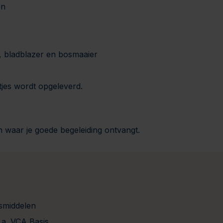
en
 bladblazer en bosmaaier
tjes wordt opgeleverd.
n waar je goede begeleiding ontvangt.
smiddelen
.a. VCA Basis