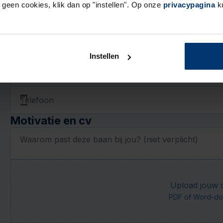
r geen cookies, klik dan op "instellen". Op onze
privacypagina
ku
Geboortedatum
DD
MM
Contactgegevens
Instellen
E-mail
Telefoon
Motivatie en cv
Waarom past deze baan bij jou? (niet verplicht)
Upload jouw cv
PDF of Word-do