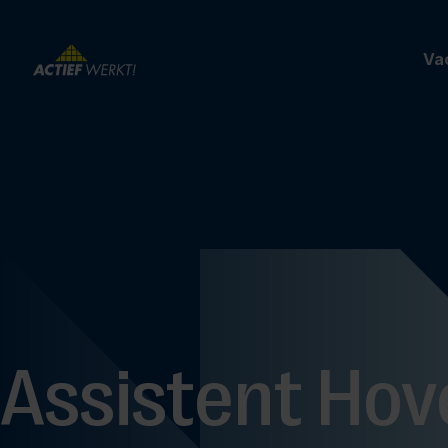
Va
Assistent Hov