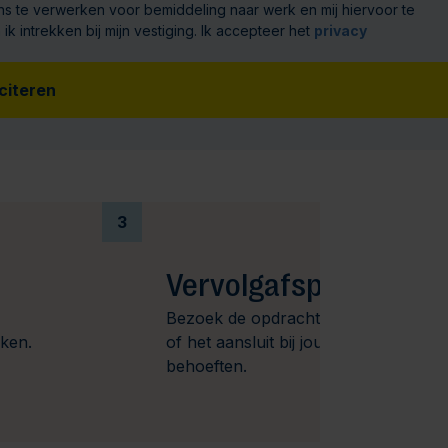
s te verwerken voor bemiddeling naar werk en mij hiervoor te
intrekken bij mijn vestiging. Ik accepteer het
privacy
iciteren
3
Vervolgafspraak
Bezoek de opdrachtgever om te kijk
aken.
of het aansluit bij jouw wensen en
behoeften.