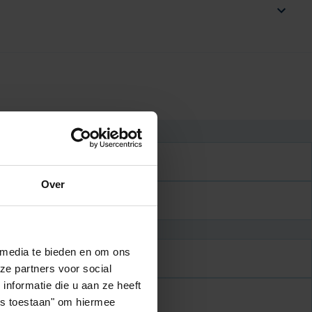
Over
naam
 media te bieden en om ons
ze partners voor social
nformatie die u aan ze heeft
Toev.
les toestaan" om hiermee