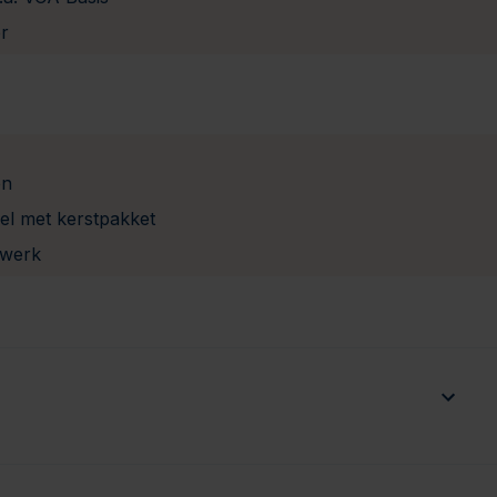
er
en
el met kerstpakket
e werk