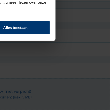
nt u meer lezen over onze
JJJJ
Alles toestaan
 (niet verplicht)
cument (max. 5 MB)