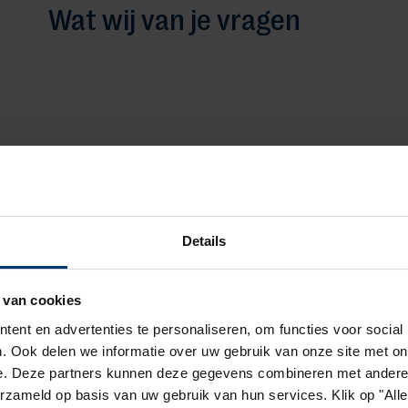
Wat wij van je vragen
Voornaam
Details
Tussenvoegsel
Achter
Adresgegevens
 van cookies
Land
ent en advertenties te personaliseren, om functies voor social
. Ook delen we informatie over uw gebruik van onze site met on
e. Deze partners kunnen deze gegevens combineren met andere i
Postcode
Huisnr.
erzameld op basis van uw gebruik van hun services. Klik op "Al