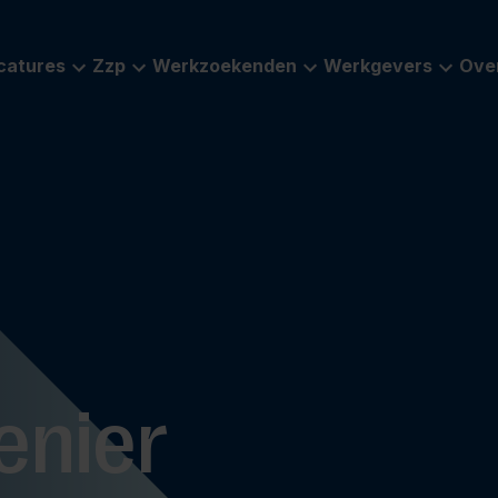
catures
Zzp
Werkzoekenden
Werkgevers
Ove
enier