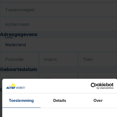
Tussenvoegsel
Achternaam
Adresgegevens
Land
Postcode
Huisnr.
Toev.
Geboortedatum
DD
MM
JJJJ
Contactgegevens
E-mail
Toestemming
Details
Over
Telefoon