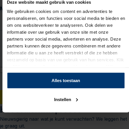
Deze website maakt gebruik van cookies
Motivatie en cv
We gebruiken cookies om content en advertenties te
personaliseren, om functies voor social media te bieden en
Waarom past deze baan bij jou? (niet verplicht)
om ons websiteverkeer te analyseren. Ook delen we
informatie over uw gebruik van onze site met onze
partners voor social media, adverteren en analyse. Deze
Upload jouw cv (niet verplicht)
partners kunnen deze gegevens combineren met andere
PDF of Word-document (max. 5 MB)
informatie die u aan ze heeft verstrekt of die ze hebben
verzameld op basis van uw gebruik van hun services. Klik
op "Alles toestaan" om hiermee akkoord te gaan. Wilt u
Ik geef Actief Werkt! toestemming om mijn persoonsgegevens te
liever geen cookies, klik dan op "instellen". Op onze
verwerken voor bemiddeling naar werk en mij hiervoor te benaderen
privacypagina
kunt u meer lezen over onze cookies.
Alles toestaan
via WhatsApp. Toestemming voor WhatsApp kan ik intrekken bij mijn
vestiging. Ik accepteer het
privacy statement
.
Solliciteren
Instellen
Het sollicitatieproces
Nieuwsgierig naar wat je kunt verwachten? We leggen het
je graag uit.