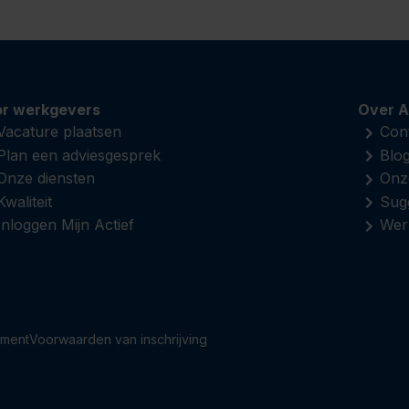
r werkgevers
Over A
Vacature plaatsen
Con
Plan een adviesgesprek
Blo
Onze diensten
Onz
Kwaliteit
Sugg
Inloggen Mijn Actief
Werk
ement
Voorwaarden van inschrijving