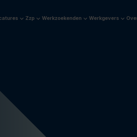
catures
Zzp
Werkzoekenden
Werkgevers
Ove