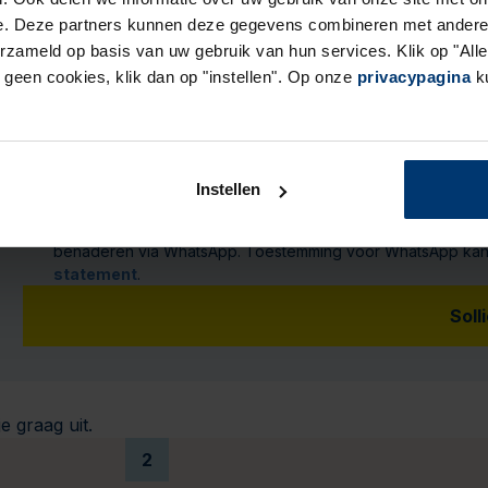
e. Deze partners kunnen deze gegevens combineren met andere i
Waarom past deze baan bij jou? (niet verplicht)
erzameld op basis van uw gebruik van hun services. Klik op "Al
r geen cookies, klik dan op "instellen". Op onze
privacypagina
ku
Upload jouw cv
PDF of Word-do
Instellen
Ik geef Actief Werkt! toestemming om mijn persoonsgegeven
benaderen via WhatsApp. Toestemming voor WhatsApp kan ik 
statement
.
Soll
e graag uit.
2