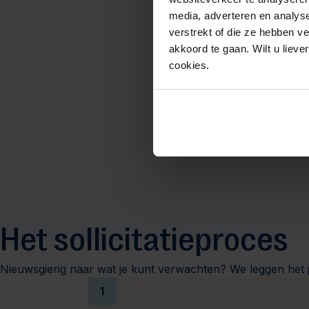
media, adverteren en analys
verstrekt of die ze hebben v
akkoord te gaan. Wilt u lieve
cookies.
Het sollicitatieproces
Nieuwsgierig naar wat je kunt verwachten? We leggen het j
1