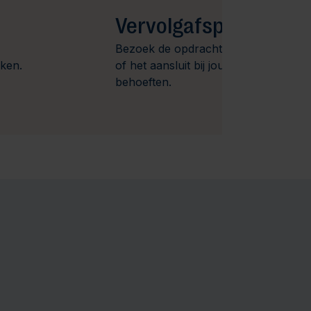
Vervolgafspraak
Bezoek de opdrachtgever om te kijk
aken.
of het aansluit bij jouw wensen en
behoeften.