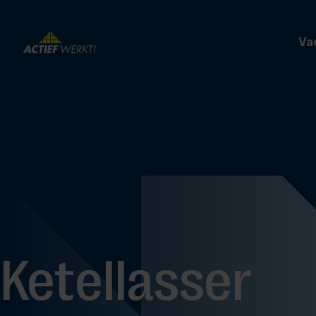
Va
Ketellasser