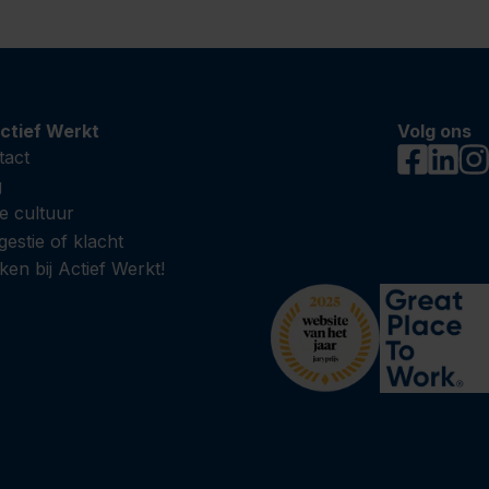
ctief Werkt
Volg ons
tact
g
e cultuur
estie of klacht
en bij Actief Werkt!