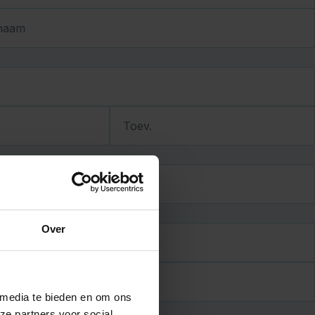
naam
Toev.
JJJJ
Over
 media te bieden en om ons
ze partners voor social