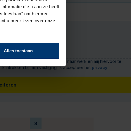
nformatie die u aan ze heeft
les toestaan" om hiermee
nt u meer lezen over onze
 (niet verplicht)
cument (max. 5 MB)
Alles toestaan
s te verwerken voor bemiddeling naar werk en mij hiervoor te
intrekken bij mijn vestiging. Ik accepteer het
privacy
iciteren
3