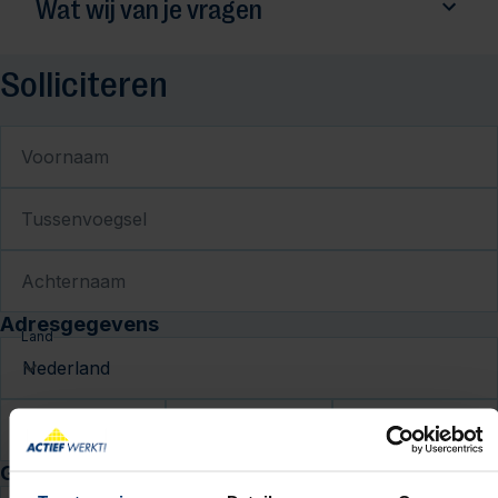
Wat wij van je vragen
Solliciteren
Voornaam
Tussenvoegsel
Achternaam
Adresgegevens
Land
Postcode
Huisnr.
Toev.
Geboortedatum