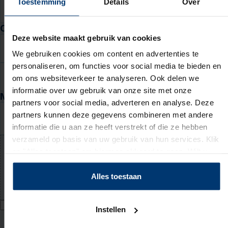
Toestemming
Details
Over
DD
MM
JJJJ
Contactgegevens
Deze website maakt gebruik van cookies
E-mail
We gebruiken cookies om content en advertenties te
personaliseren, om functies voor social media te bieden en
Telefoon
om ons websiteverkeer te analyseren. Ook delen we
informatie over uw gebruik van onze site met onze
Motivatie en cv
partners voor social media, adverteren en analyse. Deze
Waarom past deze baan bij jou? (niet verplicht)
partners kunnen deze gegevens combineren met andere
informatie die u aan ze heeft verstrekt of die ze hebben
verzameld op basis van uw gebruik van hun services. Klik
op "Alles toestaan" om hiermee akkoord te gaan. Wilt u
Upload jouw cv (niet verplicht)
liever geen cookies, klik dan op "instellen". Op onze
PDF of Word-document (max. 5 MB)
privacypagina
kunt u meer lezen over onze cookies.
Alles toestaan
Ik geef Actief Werkt! toestemming om mijn persoonsgegevens te
Instellen
verwerken voor bemiddeling naar werk en mij hiervoor te benaderen
via WhatsApp. Toestemming voor WhatsApp kan ik intrekken bij mijn