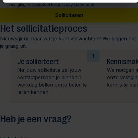
vestiging. Ik accepteer het
privacy statement
.
Solliciteren
Het sollicitatieproces
Nieuwsgierig naar wat je kunt verwachten? We leggen het
je graag uit.
1
Je solliciteert
Kennismak
Na jouw sollicitatie zal jouw
We nodigen j
contactpersoon je binnen 1
onze vestigi
werkdag bellen om je beter te
kennis te ma
leren kennen.
Heb je een vraag?