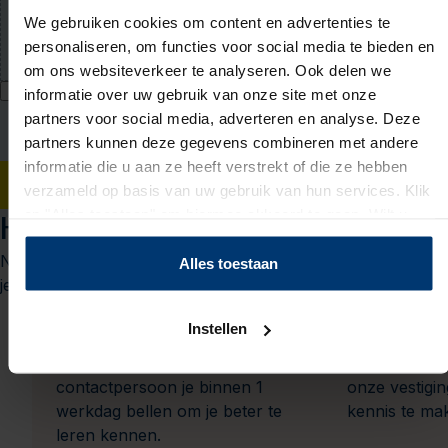
Upload jouw cv (niet verplicht)
We gebruiken cookies om content en advertenties te
PDF of Word-document (max. 5 MB)
personaliseren, om functies voor social media te bieden en
om ons websiteverkeer te analyseren. Ook delen we
Ik geef Actief Werkt! toestemming om mijn persoonsgegevens te
informatie over uw gebruik van onze site met onze
verwerken voor bemiddeling naar werk en mij hiervoor te benaderen
partners voor social media, adverteren en analyse. Deze
via WhatsApp. Toestemming voor WhatsApp kan ik intrekken bij mijn
partners kunnen deze gegevens combineren met andere
vestiging. Ik accepteer het
privacy statement
.
informatie die u aan ze heeft verstrekt of die ze hebben
Solliciteren
verzameld op basis van uw gebruik van hun services. Klik
op "Alles toestaan" om hiermee akkoord te gaan. Wilt u
Het sollicitatieproces
liever geen cookies, klik dan op "instellen". Op onze
Nieuwsgierig naar wat je kunt verwachten? We leggen het
privacypagina
kunt u meer lezen over onze cookies.
Alles toestaan
je graag uit.
1
Instellen
Je solliciteert
Kennismak
Na jouw sollicitatie zal jouw
We nodigen j
contactpersoon je binnen 1
onze vestigi
werkdag bellen om je beter te
kennis te ma
leren kennen.