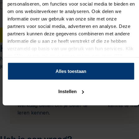
personaliseren, om functies voor social media te bieden en
Ik geef Actief Werkt! toestemming om mijn persoonsgegevens te
om ons websiteverkeer te analyseren. Ook delen we
verwerken voor bemiddeling naar werk en mij hiervoor te benaderen
via WhatsApp. Toestemming voor WhatsApp kan ik intrekken bij mijn
informatie over uw gebruik van onze site met onze
vestiging. Ik accepteer het
privacy statement
.
partners voor social media, adverteren en analyse. Deze
partners kunnen deze gegevens combineren met andere
Solliciteren
informatie die u aan ze heeft verstrekt of die ze hebben
Het sollicitatieproces
verzameld op basis van uw gebruik van hun services. Klik
op "Alles toestaan" om hiermee akkoord te gaan. Wilt u
Nieuwsgierig naar wat je kunt verwachten? We leggen het
liever geen cookies, klik dan op "instellen". Op onze
je graag uit.
privacypagina
kunt u meer lezen over onze cookies.
Alles toestaan
1
Je solliciteert
Kennismak
Na jouw sollicitatie zal jouw
We nodigen j
Instellen
contactpersoon je binnen 1
onze vestigi
werkdag bellen om je beter te
kennis te ma
leren kennen.