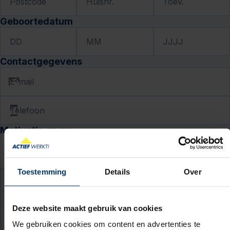
Postcode
Huisnr.
Toev.
Geboortedatum
DD
MM
JJJJ
Contactgegevens
E-mail
Telefoon
Motivatie en cv
Waarom past deze baan bij jou? (niet verplicht)
Toestemming
Details
Over
Upload jouw cv (niet verplicht)
Deze website maakt gebruik van cookies
PDF of Word-document (max. 5 MB)
We gebruiken cookies om content en advertenties te