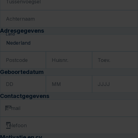
Tussenvoegsel
Achternaam
Adresgegevens
Land
Postcode
Huisnr.
Toev.
Geboortedatum
DD
MM
JJJJ
Contactgegevens
E-mail
Telefoon
Motivatie en cv