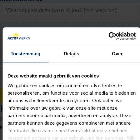
Waarom past deze baan bij jou? (niet verplicht)
Upload jouw cv (niet verplicht)
PDF of Word-document (max. 5 MB)
Toestemming
Details
Over
Ik geef Actief Werkt! toestemming om mijn persoonsgegevens te
verwerken voor bemiddeling naar werk en mij hiervoor te benaderen
Deze website maakt gebruik van cookies
via WhatsApp. Toestemming voor WhatsApp kan ik intrekken bij mijn
vestiging. Ik accepteer het
privacy statement
.
We gebruiken cookies om content en advertenties te
personaliseren, om functies voor social media te bieden en
Solliciteren
om ons websiteverkeer te analyseren. Ook delen we
Het sollicitatieproces
informatie over uw gebruik van onze site met onze
partners voor social media, adverteren en analyse. Deze
Nieuwsgierig naar wat je kunt verwachten? We leggen het
partners kunnen deze gegevens combineren met andere
je graag uit.
informatie die u aan ze heeft verstrekt of die ze hebben
1
verzameld op basis van uw gebruik van hun services. Klik