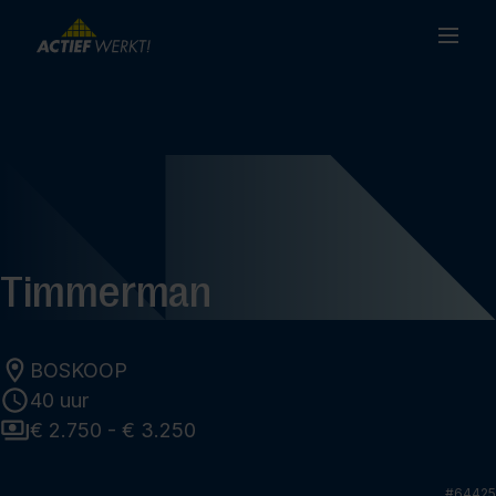
Timmerman
BOSKOOP
40 uur
€ 2.750 - € 3.250
#
64425