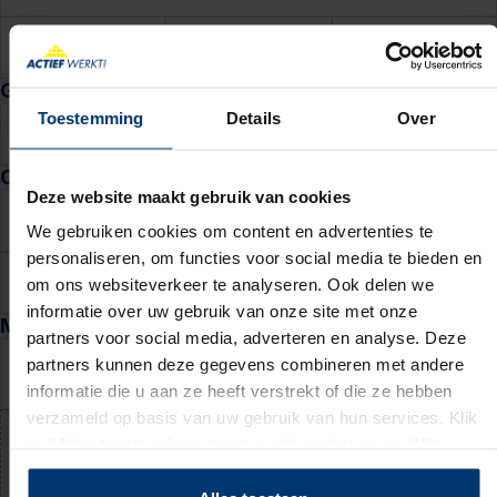
Postcode
Huisnr.
Toev.
Geboortedatum
Toestemming
Details
Over
DD
MM
JJJJ
Contactgegevens
Deze website maakt gebruik van cookies
E-mail
We gebruiken cookies om content en advertenties te
personaliseren, om functies voor social media te bieden en
Telefoon
om ons websiteverkeer te analyseren. Ook delen we
informatie over uw gebruik van onze site met onze
Motivatie en cv
partners voor social media, adverteren en analyse. Deze
Waarom past deze baan bij jou? (niet verplicht)
partners kunnen deze gegevens combineren met andere
informatie die u aan ze heeft verstrekt of die ze hebben
verzameld op basis van uw gebruik van hun services. Klik
op "Alles toestaan" om hiermee akkoord te gaan. Wilt u
Upload jouw cv (niet verplicht)
liever geen cookies, klik dan op "instellen". Op onze
PDF of Word-document (max. 5 MB)