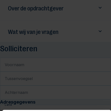
Over de opdrachtgever
Wat wij van je vragen
Solliciteren
Voornaam
Tussenvoegsel
Achternaam
Adresgegevens
Land