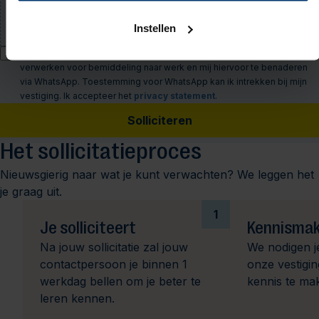
PDF of Word-document (max. 5 MB)
Instellen
Ik geef Actief Werkt! toestemming om mijn persoonsgegevens te
verwerken voor bemiddeling naar werk en mij hiervoor te benaderen
via WhatsApp. Toestemming voor WhatsApp kan ik intrekken bij mijn
vestiging. Ik accepteer het
privacy statement
.
Solliciteren
Het sollicitatieproces
Nieuwsgierig naar wat je kunt verwachten? We leggen het
je graag uit.
1
Je solliciteert
Kennismak
Na jouw sollicitatie zal jouw
We nodigen j
contactpersoon je binnen 1
onze vestigi
werkdag bellen om je beter te
kennis te ma
leren kennen.