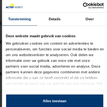
Postcode
Huisnr.
Toev.
Toestemming
Details
Over
Geboortedatum
DD
MM
JJJJ
Deze website maakt gebruik van cookies
Contactgegevens
We gebruiken cookies om content en advertenties te
personaliseren, om functies voor social media te bieden en
E-mail
om ons websiteverkeer te analyseren. Ook delen we
informatie over uw gebruik van onze site met onze
Telefoon
partners voor social media, adverteren en analyse. Deze
partners kunnen deze gegevens combineren met andere
Motivatie en cv
informatie die u aan ze heeft verstrekt of die ze hebben
Waarom past deze baan bij jou? (niet verplicht)
verzameld op basis van uw gebruik van hun services. Klik
op "Alles toestaan" om hiermee akkoord te gaan. Wilt u
liever geen cookies, klik dan op "instellen". Op onze
privacypagina
kunt u meer lezen over onze cookies.
Alles toestaan
Upload jouw cv (niet verplicht)