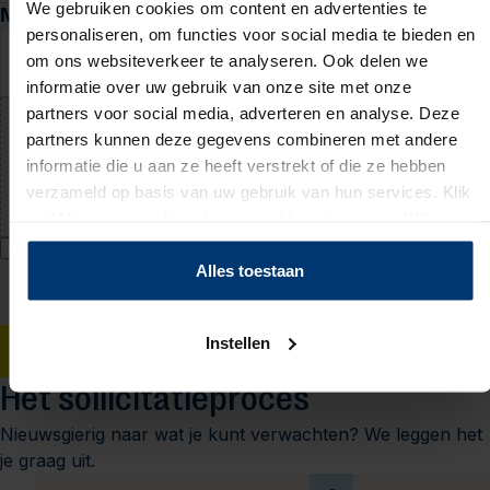
We gebruiken cookies om content en advertenties te
Motivatie en cv
personaliseren, om functies voor social media te bieden en
Waarom past deze baan bij jou? (niet verplicht)
om ons websiteverkeer te analyseren. Ook delen we
informatie over uw gebruik van onze site met onze
partners voor social media, adverteren en analyse. Deze
partners kunnen deze gegevens combineren met andere
Upload jouw cv (niet verplicht)
informatie die u aan ze heeft verstrekt of die ze hebben
PDF of Word-document (max. 5 MB)
verzameld op basis van uw gebruik van hun services. Klik
op "Alles toestaan" om hiermee akkoord te gaan. Wilt u
liever geen cookies, klik dan op "instellen". Op onze
Ik geef Actief Werkt! toestemming om mijn persoonsgegevens te
privacypagina
kunt u meer lezen over onze cookies.
Alles toestaan
verwerken voor bemiddeling naar werk en mij hiervoor te benaderen
via WhatsApp. Toestemming voor WhatsApp kan ik intrekken bij mijn
vestiging. Ik accepteer het
privacy statement
.
Instellen
Solliciteren
Het sollicitatieproces
Nieuwsgierig naar wat je kunt verwachten? We leggen het
je graag uit.