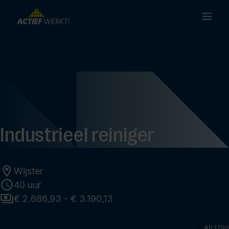
Industrieel reiniger
Wijster
40 uur
€ 2.686,93 - € 3.190,13
#
63790