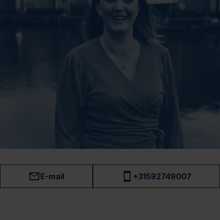
E-mail
+31592749007