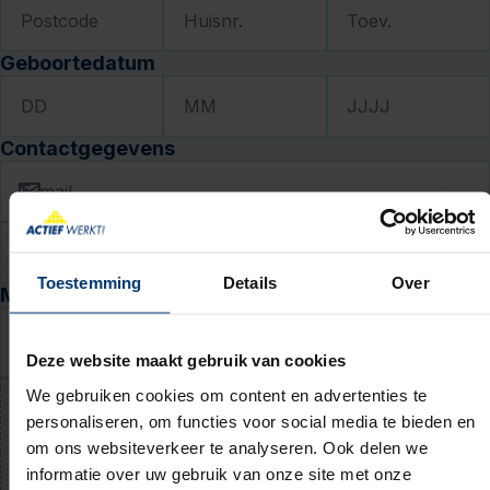
Postcode
Huisnr.
Toev.
Geboortedatum
DD
MM
JJJJ
Contactgegevens
E-mail
Telefoon
Toestemming
Details
Over
Motivatie en cv
Waarom past deze baan bij jou? (niet verplicht)
Deze website maakt gebruik van cookies
We gebruiken cookies om content en advertenties te
personaliseren, om functies voor social media te bieden en
Upload jouw cv (niet verplicht)
om ons websiteverkeer te analyseren. Ook delen we
PDF of Word-document (max. 5 MB)
informatie over uw gebruik van onze site met onze