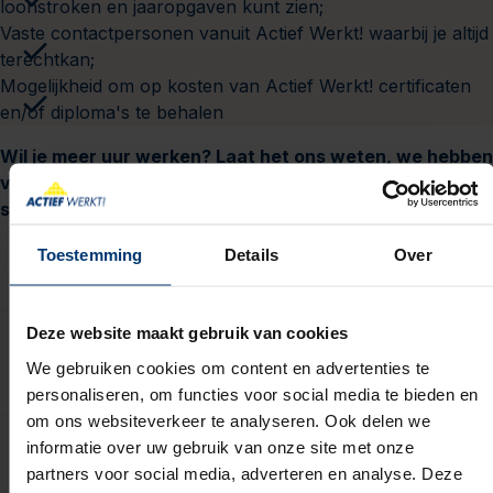
loonstroken en jaaropgaven kunt zien;
Vaste contactpersonen vanuit Actief Werkt! waarbij je altijd
terechtkan;
Mogelijkheid om op kosten van Actief Werkt! certificaten
en/of diploma's te behalen
Wil je meer uur werken? Laat het ons weten, we hebben
verschillende vacatures in de regio, dan kijken we
samen naar de mogelijkheden.
Toestemming
Details
Over
Deze website maakt gebruik van cookies
Over de opdrachtgever
We gebruiken cookies om content en advertenties te
personaliseren, om functies voor social media te bieden en
om ons websiteverkeer te analyseren. Ook delen we
informatie over uw gebruik van onze site met onze
Wat wij van je vragen
partners voor social media, adverteren en analyse. Deze