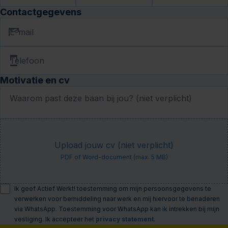
Contactgegevens
E-mail
Telefoon
Motivatie en cv
Waarom past deze baan bij jou? (niet verplicht)
Upload jouw cv (niet verplicht)
PDF of Word-document (max. 5 MB)
Ik geef Actief Werkt! toestemming om mijn persoonsgegevens te
verwerken voor bemiddeling naar werk en mij hiervoor te benaderen
via WhatsApp. Toestemming voor WhatsApp kan ik intrekken bij mijn
vestiging. Ik accepteer het
privacy statement
.