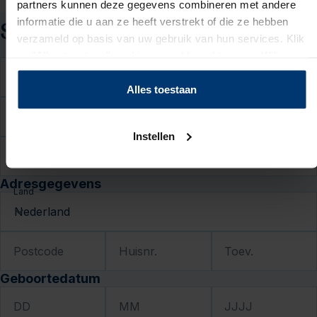
partners kunnen deze gegevens combineren met andere
informatie die u aan ze heeft verstrekt of die ze hebben
Solliciteren
verzameld op basis van uw gebruik van hun services. Klik
op "Alles toestaan" om hiermee akkoord te gaan. Wilt u
liever geen cookies, klik dan op "instellen". Op onze
Voornaam
privacypagina
kunt u meer lezen over onze cookies.
Alles toestaan
Tussenvoegsel
Instellen
Achternaam
Adresgegevens
Land
Postcode
Huisnr.
Toev.
Geboortedatum
DD
MM
JJJJ