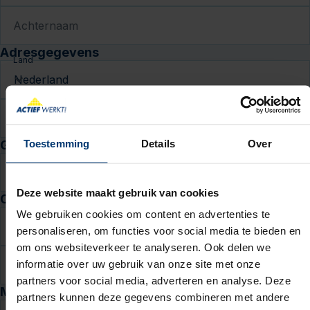
Achternaam
Adresgegevens
Land
Postcode
Huisnr.
Toev.
Toestemming
Details
Over
Geboortedatum
DD
MM
JJJJ
Deze website maakt gebruik van cookies
Contactgegevens
We gebruiken cookies om content en advertenties te
E-mail
personaliseren, om functies voor social media te bieden en
om ons websiteverkeer te analyseren. Ook delen we
informatie over uw gebruik van onze site met onze
Telefoon
partners voor social media, adverteren en analyse. Deze
Motivatie en cv
partners kunnen deze gegevens combineren met andere