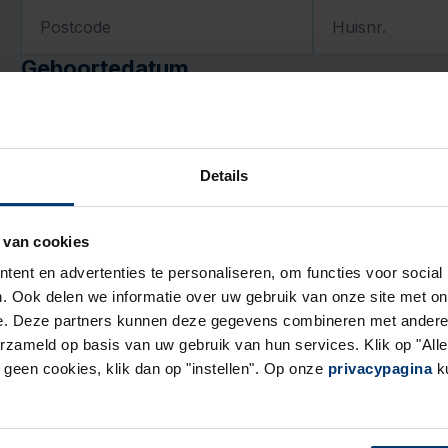
Postcode
Huisnr.
Geboortedatum
DD
MM
Contactgegevens
Details
E-mail
 van cookies
Telefoon
ent en advertenties te personaliseren, om functies voor social
Motivatie en cv
. Ook delen we informatie over uw gebruik van onze site met on
e. Deze partners kunnen deze gegevens combineren met andere i
Waarom past deze baan bij jou? (niet verplicht)
erzameld op basis van uw gebruik van hun services. Klik op "Al
r geen cookies, klik dan op "instellen". Op onze
privacypagina
ku
Upload jouw cv
PDF of Word-do