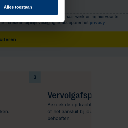
Alles toestaan
s te verwerken voor bemiddeling naar werk en mij hiervoor te
intrekken bij mijn vestiging. Ik accepteer het
privacy
iciteren
3
Vervolgafspraak
Bezoek de opdrachtgever om te kijk
aken.
of het aansluit bij jouw wensen en
behoeften.