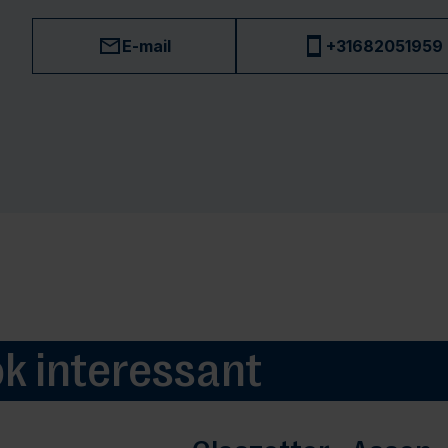
E-mail
+31682051959
ok interessant