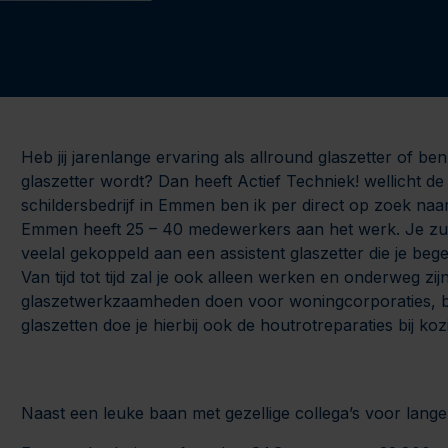
Heb jij jarenlange ervaring als allround glaszetter of ben
glaszetter wordt? Dan heeft Actief Techniek! wellicht d
schildersbedrijf in Emmen ben ik per direct op zoek naar 
Emmen heeft 25 – 40 medewerkers aan het werk. Je zult a
veelal gekoppeld aan een assistent glaszetter die je begele
Van tijd tot tijd zal je ook alleen werken en onderweg zi
glaszetwerkzaamheden doen voor woningcorporaties, b
glaszetten doe je hierbij ook de houtrotreparaties bij ko
Naast een leuke baan met gezellige collega’s voor langer