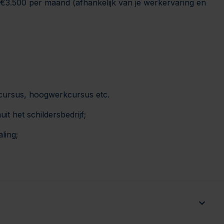
€3.500 per maand (afhankelijk van je werkervaring en
tcursus, hoogwerkcursus etc.
t het schildersbedrijf;
ling;