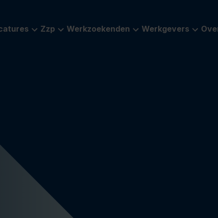
catures
Zzp
Werkzoekenden
Werkgevers
Ove