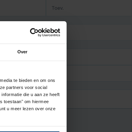
Toev.
JJJJ
Over
 media te bieden en om ons
ze partners voor social
nformatie die u aan ze heeft
les toestaan" om hiermee
nt u meer lezen over onze
 (niet verplicht)
cument (max. 5 MB)