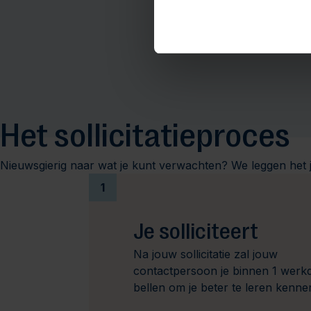
Het sollicitatieproces
Nieuwsgierig naar wat je kunt verwachten? We leggen het j
1
Je solliciteert
Na jouw sollicitatie zal jouw
contactpersoon je binnen 1 werk
bellen om je beter te leren kenne