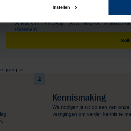
Instellen
Ik geef Actief Werkt! toestemming om mijn persoonsgegeven
benaderen via WhatsApp. Toestemming voor WhatsApp kan ik 
statement
.
Soll
e graag uit.
2
Kennismaking
We nodigen je uit op een van onze
dag
vestigingen om verder kennis te m
n.