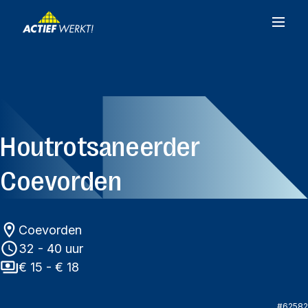
Houtrotsaneerder
Coevorden
Coevorden
32 - 40 uur
€ 15 - € 18
#
62582