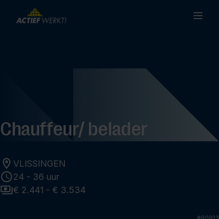
Chauffeur/ belader
VLISSINGEN
24 - 36 uur
€ 2.441 - € 3.534
#
60913