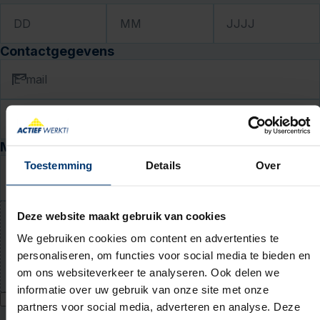
DD
MM
JJJJ
Contactgegevens
E-mail
Telefoon
Motivatie en cv
Toestemming
Details
Over
Waarom past deze baan bij jou? (niet verplicht)
Deze website maakt gebruik van cookies
Upload jouw cv (niet verplicht)
We gebruiken cookies om content en advertenties te
personaliseren, om functies voor social media te bieden en
PDF of Word-document (max. 5 MB)
om ons websiteverkeer te analyseren. Ook delen we
informatie over uw gebruik van onze site met onze
Ik geef Actief Werkt! toestemming om mijn persoonsgegevens te
partners voor social media, adverteren en analyse. Deze
verwerken voor bemiddeling naar werk en mij hiervoor te benaderen