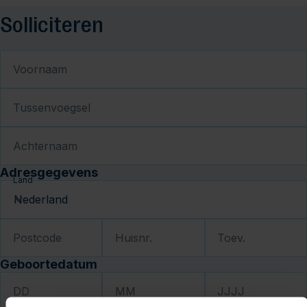
Solliciteren
Voornaam
Tussenvoegsel
Achternaam
Adresgegevens
Land
Postcode
Huisnr.
Toev.
Geboortedatum
DD
MM
JJJJ