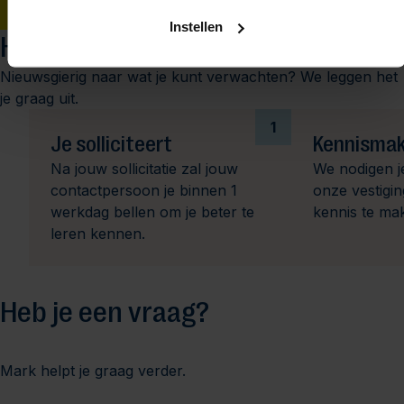
Solliciteren
Instellen
Het sollicitatieproces
Nieuwsgierig naar wat je kunt verwachten? We leggen het
je graag uit.
1
Je solliciteert
Kennismak
Na jouw sollicitatie zal jouw
We nodigen j
contactpersoon je binnen 1
onze vestigi
werkdag bellen om je beter te
kennis te ma
leren kennen.
Heb je een vraag?
Mark helpt je graag verder.