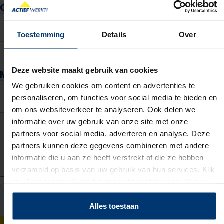
Contactgegevens
E-mail
Toestemming
Details
Over
Telefoon
Deze website maakt gebruik van cookies
Motivatie en cv
We gebruiken cookies om content en advertenties te
Waarom past deze baan bij jou? (niet verplicht)
personaliseren, om functies voor social media te bieden en
om ons websiteverkeer te analyseren. Ook delen we
informatie over uw gebruik van onze site met onze
partners voor social media, adverteren en analyse. Deze
Upload jouw cv (niet verplicht)
partners kunnen deze gegevens combineren met andere
PDF of Word-document (max. 5 MB)
informatie die u aan ze heeft verstrekt of die ze hebben
verzameld op basis van uw gebruik van hun services. Klik
op "Alles toestaan" om hiermee akkoord te gaan. Wilt u
Ik geef Actief Werkt! toestemming om mijn persoonsgegevens te
verwerken voor bemiddeling naar werk en mij hiervoor te benaderen
liever geen cookies, klik dan op "instellen". Op onze
via WhatsApp. Toestemming voor WhatsApp kan ik intrekken bij mijn
privacypagina
kunt u meer lezen over onze cookies.
Alles toestaan
vestiging. Ik accepteer het
privacy statement
.