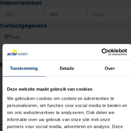
Geboortedatum
DD
MM
JJJJ
Contactgegevens
E-mail
Telefoon
Motivatie en cv
Toestemming
Details
Over
Waarom past deze baan bij jou? (niet verplicht)
Deze website maakt gebruik van cookies
We gebruiken cookies om content en advertenties te
Upload jouw cv (niet verplicht)
personaliseren, om functies voor social media te bieden en
PDF of Word-document (max. 5 MB)
om ons websiteverkeer te analyseren. Ook delen we
informatie over uw gebruik van onze site met onze
partners voor social media, adverteren en analyse. Deze
Ik geef Actief Werkt! toestemming om mijn persoonsgegevens te