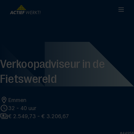
Verkoopadviseur in de
Fietswereld
Emmen
32 - 40 uur
€ 2.549,73 - € 3.206,67
#
44956