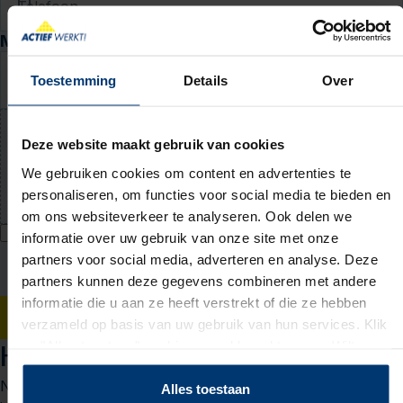
Telefoon
Motivatie en cv
Waarom past deze baan bij jou? (niet verplicht)
Toestemming
Details
Over
Deze website maakt gebruik van cookies
Upload jouw cv (niet verplicht)
We gebruiken cookies om content en advertenties te
PDF of Word-document (max. 5 MB)
personaliseren, om functies voor social media te bieden en
om ons websiteverkeer te analyseren. Ook delen we
Ik geef Actief Werkt! toestemming om mijn persoonsgegevens te
informatie over uw gebruik van onze site met onze
verwerken voor bemiddeling naar werk en mij hiervoor te benaderen
partners voor social media, adverteren en analyse. Deze
via WhatsApp. Toestemming voor WhatsApp kan ik intrekken bij mijn
partners kunnen deze gegevens combineren met andere
vestiging. Ik accepteer het
privacy statement
.
informatie die u aan ze heeft verstrekt of die ze hebben
Solliciteren
verzameld op basis van uw gebruik van hun services. Klik
op "Alles toestaan" om hiermee akkoord te gaan. Wilt u
Het sollicitatieproces
liever geen cookies, klik dan op "instellen". Op onze
Nieuwsgierig naar wat je kunt verwachten? We leggen het
privacypagina
kunt u meer lezen over onze cookies.
Alles toestaan