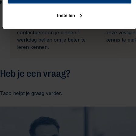
je graag uit.
1
Instellen
Je solliciteert
Kennismak
Na jouw sollicitatie zal jouw
We nodigen j
contactpersoon je binnen 1
onze vestigi
werkdag bellen om je beter te
kennis te ma
leren kennen.
Heb je een vraag?
Taco helpt je graag verder.