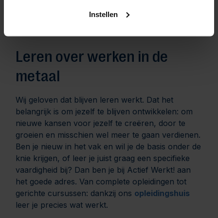
Bespreek je wensen en situatie met ons, dan
helpen wij je aan werk dat daar het beste op
Instellen
aansluit.
Leren over werken in de
metaal
Wij geloven dat blijven leren werkt. Dat het
belangrijk is om jezelf te blijven ontwikkelen: om
nieuwe kansen voor jezelf te creëren, door te
groeien en misschien wel meer te gaan verdienen.
Ben je nieuw in het vak en wil je de basis onder de
knie krijgen, of leer je juist graag een specifieke
vaardigheid bij? Dan ben je bij Actief Werkt! aan
het goede adres. Van complete opleidingen tot
gerichte cursussen: dankzij ons
opleidingshuis
leer je precies wat werkt.