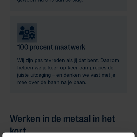
100 procent maatwerk
Wij zijn pas tevreden als jij dat bent. Daarom
helpen we je keer op keer aan precies de
juiste uitdaging – en denken we vast met je
mee over de baan na je baan.
Werken in de metaal in het
kort