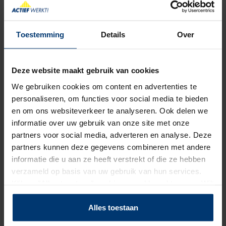
De metaalsector is ontzettend breed: je kunt
bijvoorbeeld aan de slag als onderhoudsmonteur,
Toestemming
Details
Over
assemblagemedewerker of pijpfitter. Of je
specialiseert je tot draaier of frezer. Het is maar
net wat je leuk vindt én waar je goed in bent.
Deze website maakt gebruik van cookies
Welke functie je ook kiest, je gaat sowieso aan het
We gebruiken cookies om content en advertenties te
werk op een plek waar altijd iets te doen is. Als je
personaliseren, om functies voor social media te bieden
solliciteert bij Actief Werkt! kun je daarna gelijk aan
en om ons websiteverkeer te analyseren. Ook delen we
de slag bij allerlei topbedrijven door het hele land!
informatie over uw gebruik van onze site met onze
partners voor social media, adverteren en analyse. Deze
Werk zoals je wilt
partners kunnen deze gegevens combineren met andere
informatie die u aan ze heeft verstrekt of die ze hebben
Oké, je zoekt werk in de metaal. Leuk! Maar op
verzameld op basis van uw gebruik van hun services.
welke manier precies? Of je nu zzp’er bent of als
Klik op "Alles toestaan" om hiermee akkoord te gaan. Wilt
een van onze flexkrachten aan de slag wilt: bij
u liever geen cookies, klik dan op "instellen". Op onze
Actief Werkt! is alles mogelijk. Fulltime of parttime,
privacypagina
kunt u meer lezen over onze cookies.
Alles toestaan
vast of tijdelijk – eventueel met uitzicht op vast.