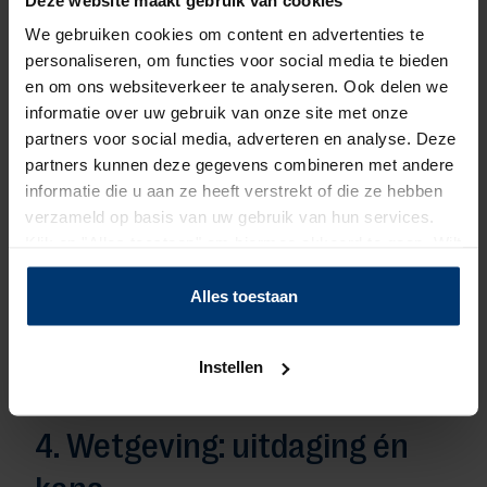
normaal gesprek te voeren. Abby stelt vragen,
ontdekt voorkeuren en doet dan een voorstel dat
We gebruiken cookies om content en advertenties te
past."
personaliseren, om functies voor social media te bieden
en om ons websiteverkeer te analyseren. Ook delen we
informatie over uw gebruik van onze site met onze
3. Intercedent 2.0: meer
partners voor social media, adverteren en analyse. Deze
mens, minder administratie
partners kunnen deze gegevens combineren met andere
informatie die u aan ze heeft verstrekt of die ze hebben
verzameld op basis van uw gebruik van hun services.
Door automatisering kunnen intercedenten zich
Klik op "Alles toestaan" om hiermee akkoord te gaan. Wilt
focussen op hun kracht: persoonlijk contact.
u liever geen cookies, klik dan op "instellen". Op onze
Technologie neemt repeterende taken over en
privacypagina
kunt u meer lezen over onze cookies.
Alles toestaan
creëert ruimte voor écht werk.
Hans:
"Het werk van de intercedent is veel
complexer geworden. Juist daarom is digitale
Instellen
ondersteuning en inzet van AI cruciaal."
4. Wetgeving: uitdaging én