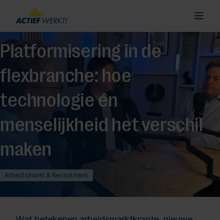
Platformisering in de
flexbranche: hoe
technologie én
menselijkheid het verschil
maken
Arbeidsmarkt & Recruitment
Wat betekenen arbeidsmarktkrapte, nieuwe