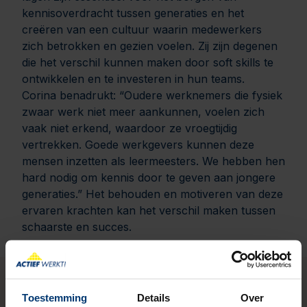
kennisoverdracht tussen generaties en het
creëren van een cultuur waarin medewerkers
zich betrokken en gezien voelen. Zij zijn degenen
die het verschil kunnen maken door soft skills te
ontwikkelen en te investeren in hun teams.
Corina benadrukt: “Oudere werknemers die fysiek
zwaar werk niet meer aankunnen, voelen zich
vaak niet erkend, waardoor ze vroegtijdig
vertrekken. Goede werkgevers kunnen deze
mensen inzetten als leermeesters. We hebben hen
hard nodig om kennis door te geven aan jongere
generaties.” Het behouden en motiveren van deze
ervaren krachten kan het verschil maken tussen
schaarste en succes.
Toestemming
Details
Over