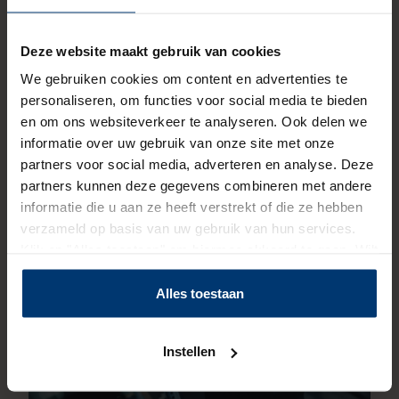
Strategie versus realiteit
Een veelvoorkomend obstakel bij bedrijven is dat
Deze website maakt gebruik van cookies
productieprioriteiten vaak de bovenhand nemen,
We gebruiken cookies om content en advertenties te
waardoor lange termijn oplossingen zoals
personaliseren, om functies voor social media te bieden
opleiding en ontwikkeling naar de achtergrond
en om ons websiteverkeer te analyseren. Ook delen we
verdwijnen. Toch ligt hier juist de sleutel tot
informatie over uw gebruik van onze site met onze
succes. Bedrijven die deze uitdagingen serieus
partners voor social media, adverteren en analyse. Deze
nemen, moeten ruimte creëren voor duurzame
partners kunnen deze gegevens combineren met andere
inzetbaarheid en kennisoverdracht.
informatie die u aan ze heeft verstrekt of die ze hebben
verzameld op basis van uw gebruik van hun services.
Klik op "Alles toestaan" om hiermee akkoord te gaan. Wilt
u liever geen cookies, klik dan op "instellen". Op onze
privacypagina
kunt u meer lezen over onze cookies.
Alles toestaan
Instellen