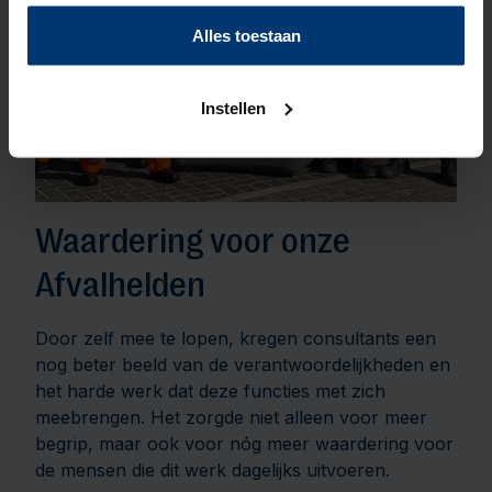
u liever geen cookies, klik dan op "instellen". Op onze
privacypagina
kunt u meer lezen over onze cookies.
Alles toestaan
Instellen
Waardering voor onze
Afvalhelden
Door zelf mee te lopen, kregen consultants een
nog beter beeld van de verantwoordelijkheden en
het harde werk dat deze functies met zich
meebrengen. Het zorgde niet alleen voor meer
begrip, maar ook voor nóg meer waardering voor
de mensen die dit werk dagelijks uitvoeren.