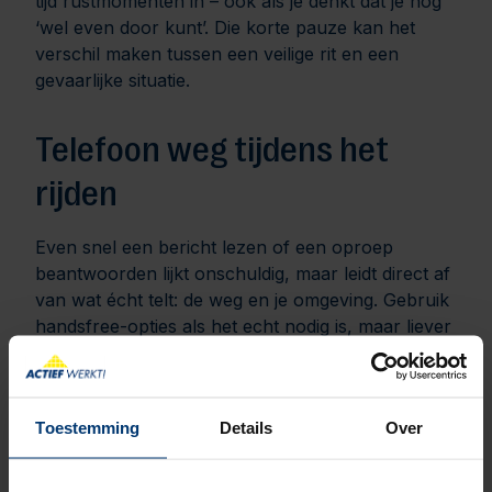
tijd rustmomenten in – ook als je denkt dat je nog
‘wel even door kunt’. Die korte pauze kan het
verschil maken tussen een veilige rit en een
gevaarlijke situatie.
Telefoon weg tijdens het
rijden
Even snel een bericht lezen of een oproep
beantwoorden lijkt onschuldig, maar leidt direct af
van wat écht telt: de weg en je omgeving. Gebruik
handsfree-opties als het echt nodig is, maar liever
nog: laat de telefoon met rust tot je stilstaat. Niets
is zo belangrijk als jouw veiligheid – en die van
anderen.
Toestemming
Details
Over
Goed uitkijken = beter