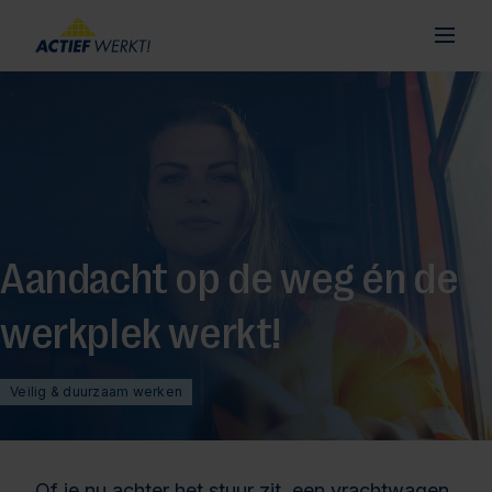
Aandacht op de weg én de
werkplek werkt!
Veilig & duurzaam werken
Of je nu achter het stuur zit, een vrachtwagen