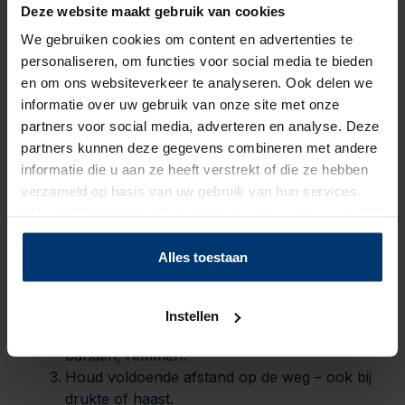
Deze website maakt gebruik van cookies
thuiskomen
We gebruiken cookies om content en advertenties te
personaliseren, om functies voor social media te bieden
Zowel op de weg als op het werk geldt: ogen
en om ons websiteverkeer te analyseren. Ook delen we
open, hoofd erbij. Kijk vooruit, wees alert op
informatie over uw gebruik van onze site met onze
onverwachte situaties en volg de
partners voor social media, adverteren en analyse. Deze
veiligheidsvoorschriften. Gebruik hulpmiddelen
partners kunnen deze gegevens combineren met andere
zoals spiegels, veiligheidshesjes en werkinstructies
informatie die u aan ze heeft verstrekt of die ze hebben
– ze zijn er niet voor niets.
verzameld op basis van uw gebruik van hun services.
Klik op "Alles toestaan" om hiermee akkoord te gaan. Wilt
Praktische tips voor mensen
u liever geen cookies, klik dan op "instellen". Op onze
privacypagina
kunt u meer lezen over onze cookies.
Alles toestaan
die veel onderweg zijn
Stel navigatie en muziek in vóór je vertrekt.
Instellen
Check je voertuig dagelijks: verlichting,
banden, remmen.
Houd voldoende afstand op de weg – ook bij
drukte of haast.