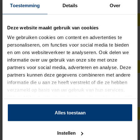
Toestemming
Details
Over
24 - 40 uur
€ 16,66
Deze website maakt gebruik van cookies
Nieuw
Assemblagemedewerker
We gebruiken cookies om content en advertenties te
personaliseren, om functies voor social media te bieden
EMMEN
en om ons websiteverkeer te analyseren. Ook delen we
32 - 40 uur
informatie over uw gebruik van onze site met onze
€ 2.798 - € 3.603
partners voor social media, adverteren en analyse. Deze
Nieuw
partners kunnen deze gegevens combineren met andere
informatie die u aan ze heeft verstrekt of die ze hebben
orderpicker bloemen Part-Time
verzameld op basis van uw gebruik van hun services.
RIJNSBURG
Klik op "Alles toestaan" om hiermee akkoord te gaan. Wilt
5 - 10 uur
u liever geen cookies, klik dan op "instellen". Op onze
€ 16,60 - € 18,80
privacypagina
kunt u meer lezen over onze cookies.
Alles toestaan
Nieuw
Vestigingsmanager
Instellen