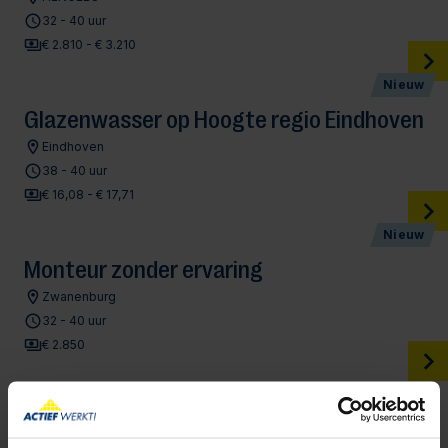
32 - 40 uur
€ 2.810 - € 3.210
Nieuw
Glazenwasser op Hoogte regio Eindhoven
Eindhoven
38 - 40 uur
€ 16,08 - € 17,71
Nieuw
Monteur zonder ervaring
Zwanenburg
32 - 40 uur
€ 2.850
Schoonmaker Utrecht
Utrecht