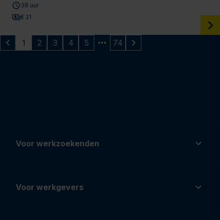
38 uur
€ 21
1
2
3
4
5
74
Voor werkzoekenden
Voor werkgevers