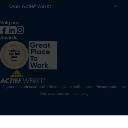
Over Actief Werkt
Volg ons
Awards
Algemene voorwaarden
Certificering
Cookies
Disclaimer
Privacy statement
Voorwaarden van inschrijving