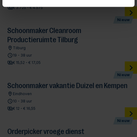
Hoogeveen
€ 3.725 - € 4.575
Nieuw
Schoonmaker Cleanroom
Productieruimte Tilburg
Tilburg
19 - 38 uur
€ 15,52 - € 17,05
Nieuw
Schoonmaker vakantie Duizel en Kempen
Eindhoven
10 - 38 uur
€ 12 - € 16,55
Nieuw
Orderpicker vroege dienst