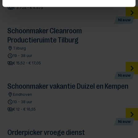
Hoogeveen
€ 3.725 - € 4.575
Nieuw
Schoonmaker Cleanroom
Productieruimte Tilburg
Tilburg
19 - 38 uur
€ 15,52 - € 17,05
Nieuw
Schoonmaker vakantie Duizel en Kempen
Eindhoven
10 - 38 uur
€ 12 - € 16,55
Nieuw
Orderpicker vroege dienst