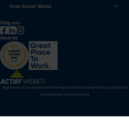
Over Actief Werkt
Volg ons
Awards
Algemene voorwaarden
Certificering
Cookies
Disclaimer
Privacy statement
Voorwaarden van inschrijving