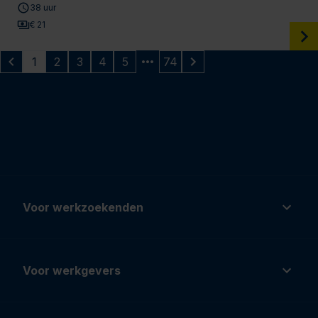
38 uur
€ 21
1
2
3
4
5
74
Voor werkzoekenden
Voor werkgevers