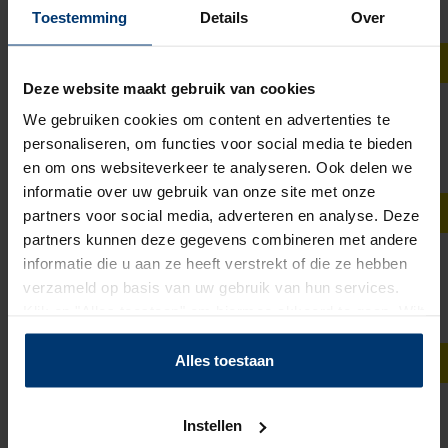
Toestemming
Details
Over
24 - 40 uur
€ 16,66
Deze website maakt gebruik van cookies
Nieuw
Assemblagemedewerker
We gebruiken cookies om content en advertenties te
personaliseren, om functies voor social media te bieden
EMMEN
en om ons websiteverkeer te analyseren. Ook delen we
32 - 40 uur
informatie over uw gebruik van onze site met onze
€ 2.798 - € 3.603
partners voor social media, adverteren en analyse. Deze
Nieuw
partners kunnen deze gegevens combineren met andere
informatie die u aan ze heeft verstrekt of die ze hebben
orderpicker bloemen Part-Time
verzameld op basis van uw gebruik van hun services.
RIJNSBURG
Klik op "Alles toestaan" om hiermee akkoord te gaan. Wilt
5 - 10 uur
u liever geen cookies, klik dan op "instellen". Op onze
€ 16,60 - € 18,80
privacypagina
kunt u meer lezen over onze cookies.
Alles toestaan
Nieuw
Vestigingsmanager
Instellen