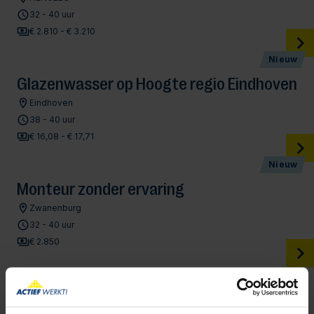
32 - 40 uur
€ 2.810 - € 3.210
Nieuw
Glazenwasser op Hoogte regio Eindhoven
Eindhoven
38 - 40 uur
€ 16,08 - € 17,71
Nieuw
Monteur zonder ervaring
Zwanenburg
32 - 40 uur
€ 2.850
Schoonmaker Utrecht
Utrecht