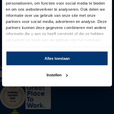
personaliseren, om functies voor social media te bieden
Voor werkzoekenden
en om ons websiteverkeer te analyseren. Ook delen we
informatie over uw gebruik van onze site met onze
partners voor social media, adverteren en analyse. Deze
partners kunnen deze gegevens combineren met andere
Voor werkgevers
informatie die u aan ze heeft verstrekt of die ze hebben
verzameld op basis van uw gebruik van hun services.
Klik op "Alles toestaan" om hiermee akkoord te gaan. Wilt
u liever geen cookies, klik dan op "instellen". Op onze
Over Actief Werkt
privacypagina
kunt u meer lezen over onze cookies.
Alles toestaan
Volg ons
Instellen
Awards