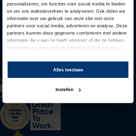
personaliseren, om functies voor social media te bieden
Voor werkzoekenden
en om ons websiteverkeer te analyseren. Ook delen we
informatie over uw gebruik van onze site met onze
partners voor social media, adverteren en analyse. Deze
partners kunnen deze gegevens combineren met andere
Voor werkgevers
informatie die u aan ze heeft verstrekt of die ze hebben
verzameld op basis van uw gebruik van hun services.
Klik op "Alles toestaan" om hiermee akkoord te gaan. Wilt
u liever geen cookies, klik dan op "instellen". Op onze
Over Actief Werkt
privacypagina
kunt u meer lezen over onze cookies.
Alles toestaan
Volg ons
Instellen
Awards