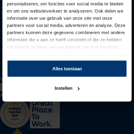
personaliseren, om functies voor social media te bieden
Voor werkzoekenden
en om ons websiteverkeer te analyseren. Ook delen we
informatie over uw gebruik van onze site met onze
partners voor social media, adverteren en analyse. Deze
partners kunnen deze gegevens combineren met andere
Voor werkgevers
informatie die u aan ze heeft verstrekt of die ze hebben
verzameld op basis van uw gebruik van hun services.
Klik op "Alles toestaan" om hiermee akkoord te gaan. Wilt
u liever geen cookies, klik dan op "instellen". Op onze
Over Actief Werkt
privacypagina
kunt u meer lezen over onze cookies.
Alles toestaan
Volg ons
Instellen
Awards