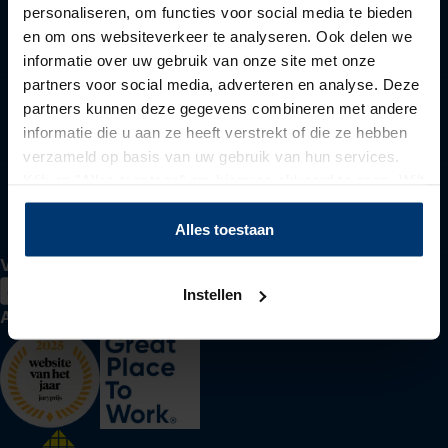
personaliseren, om functies voor social media te bieden
Voor werkzoekenden
en om ons websiteverkeer te analyseren. Ook delen we
informatie over uw gebruik van onze site met onze
partners voor social media, adverteren en analyse. Deze
partners kunnen deze gegevens combineren met andere
Voor werkgevers
informatie die u aan ze heeft verstrekt of die ze hebben
verzameld op basis van uw gebruik van hun services.
Klik op "Alles toestaan" om hiermee akkoord te gaan. Wilt
u liever geen cookies, klik dan op "instellen". Op onze
Over Actief Werkt
privacypagina
kunt u meer lezen over onze cookies.
Alles toestaan
Volg ons
Instellen
Awards