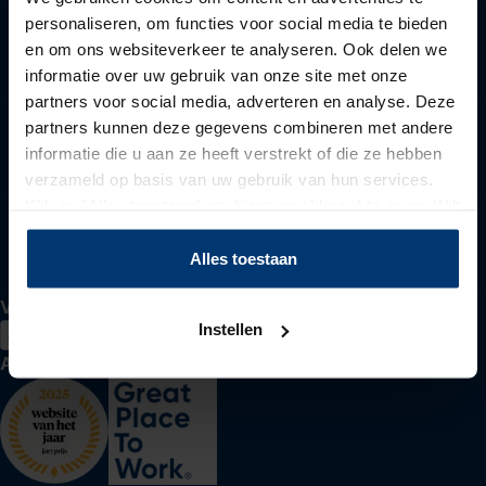
personaliseren, om functies voor social media te bieden
en om ons websiteverkeer te analyseren. Ook delen we
Voor werkzoekenden
informatie over uw gebruik van onze site met onze
partners voor social media, adverteren en analyse. Deze
partners kunnen deze gegevens combineren met andere
Voor werkgevers
informatie die u aan ze heeft verstrekt of die ze hebben
verzameld op basis van uw gebruik van hun services.
Klik op "Alles toestaan" om hiermee akkoord te gaan. Wilt
u liever geen cookies, klik dan op "instellen". Op onze
Over Actief Werkt
privacypagina
kunt u meer lezen over onze cookies.
Alles toestaan
Volg ons
Instellen
Awards