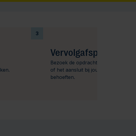
3
Vervolgafspraak
Bezoek de opdrachtgever om te kijk
aken.
of het aansluit bij jouw wensen en
behoeften.