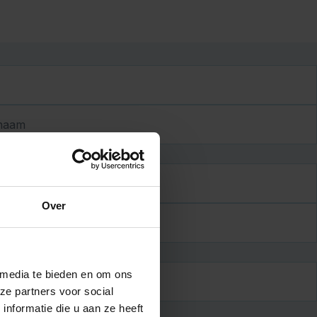
naam
Over
Toev.
 media te bieden en om ons
JJJJ
ze partners voor social
nformatie die u aan ze heeft