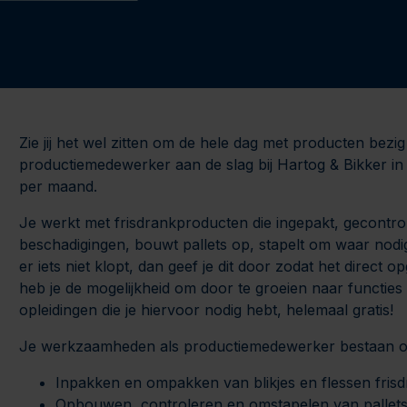
Zie jij het wel zitten om de hele dag met producten bezig
productiemedewerker aan de slag bij Hartog & Bikker in
per maand.
Je werkt met frisdrankproducten die ingepakt, gecontr
beschadigingen, bouwt pallets op, stapelt om waar nodig
er iets niet klopt, dan geef je dit door zodat het direct 
heb je de mogelijkheid om door te groeien naar functies
opleidingen die je hiervoor nodig hebt, helemaal gratis!
Je werkzaamheden als productiemedewerker bestaan on
Inpakken en ompakken van blikjes en flessen fris
Opbouwen, controleren en omstapelen van pallet