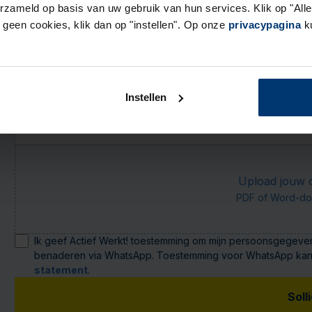
erzameld op basis van uw gebruik van hun services. Klik op "Al
E-mail
r geen cookies, klik dan op "instellen". Op onze
privacypagina
ku
Telefoon
Motivatie en cv
Instellen
Waarom past deze baan bij jou? (niet verplicht)
Upload jouw cv
PDF of Word-do
Ik geef Actief Werkt! toestemming om mijn persoonsgegeven
benaderen via WhatsApp. Toestemming voor WhatsApp kan ik 
statement
.
Soll