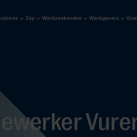
catures
Zzp
Werkzoekenden
Werkgevers
Ove
ewerker Vure