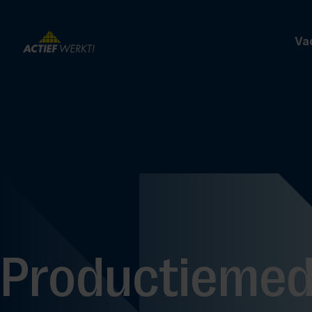
Va
Productiemed