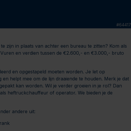
#
64417
 te zijn in plaats van achter een bureau te zitten? Kom als
 Vuren en verdien tussen de €2.600,- en €3.000,- bruto
oleerd en opgestapeld moeten worden. Je let op
 en helpt mee om de lijn draaiende te houden. Merk je dat
opgepakt kan worden. Wil je verder groeien in je rol? Dan
 als heftruckchauffeur of operator. We bieden je de
der andere uit:
drank
s