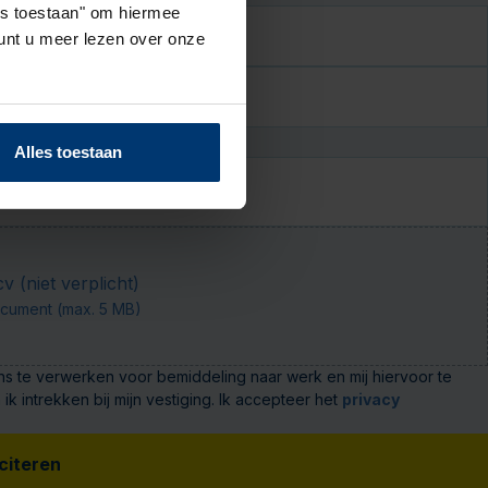
les toestaan" om hiermee
nt u meer lezen over onze
Alles toestaan
 (niet verplicht)
cument (max. 5 MB)
s te verwerken voor bemiddeling naar werk en mij hiervoor te
intrekken bij mijn vestiging. Ik accepteer het
privacy
iciteren