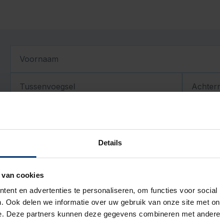
Voornaam
Tussenvoegsel
Achter
Adresgegevens
Land
Details
Postcode
Huisnr.
Geboortedatum
 van cookies
ent en advertenties te personaliseren, om functies voor social
DD
MM
. Ook delen we informatie over uw gebruik van onze site met on
Contactgegevens
e. Deze partners kunnen deze gegevens combineren met andere i