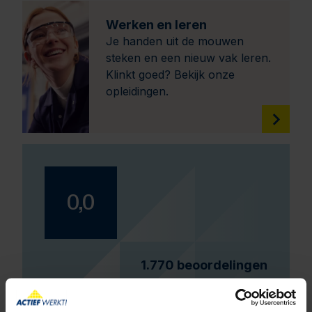
Werken en leren
Je handen uit de mouwen
steken en een nieuw vak leren.
Klinkt goed? Bekijk onze
opleidingen.
0,0
1.770
beoordelingen