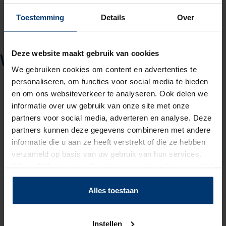
Toestemming
Details
Over
Deze website maakt gebruik van cookies
Werken voor topwerkgevers
We gebruiken cookies om content en advertenties te
personaliseren, om functies voor social media te bieden
en om ons websiteverkeer te analyseren. Ook delen we
informatie over uw gebruik van onze site met onze
partners voor social media, adverteren en analyse. Deze
partners kunnen deze gegevens combineren met andere
informatie die u aan ze heeft verstrekt of die ze hebben
verzameld op basis van uw gebruik van hun services.
Klik op "Alles toestaan" om hiermee akkoord te gaan. Wilt
u liever geen cookies, klik dan op "instellen". Op onze
Toon vacatures
Toon vacatures
privacypagina
kunt u meer lezen over onze cookies.
Alles toestaan
Instellen