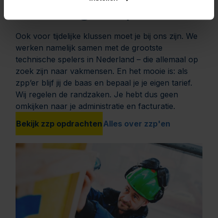
Aan de slag als zzp’er?
Ook voor tijdelijke klussen moet je bij ons zijn. We
werken namelijk samen met de grootste
technische spelers in Nederland – die allemaal op
zoek zijn naar vakmensen. En het mooie is: als
zpp’er blijf jij de baas en bepaal je je eigen tarief.
Wij regelen de randzaken. Je hebt dus geen
omkijken naar je administratie en facturatie.
Bekijk zzp opdrachten
Alles over zzp'en